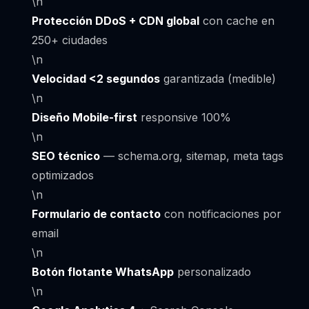
\n
Protección DDoS + CDN global
con cache en
250+ ciudades
\n
Velocidad <2 segundos
garantizada (medible)
\n
Diseño Mobile-first
responsive 100%
\n
SEO técnico
— schema.org, sitemap, meta tags
optimizados
\n
Formulario de contacto
con notificaciones por
email
\n
Botón flotante WhatsApp
personalizado
\n