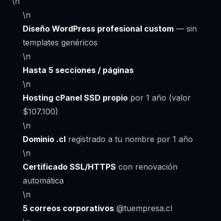
\n
\n
Diseño WordPress profesional custom
— sin
templates genéricos
\n
Hasta 5 secciones / páginas
\n
Hosting cPanel SSD propio
por 1 año (valor
$107.100)
\n
Dominio .cl
registrado a tu nombre por 1 año
\n
Certificado SSL/HTTPS
con renovación
automática
\n
5 correos corporativos
@tuempresa.cl