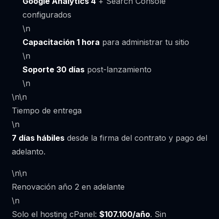
Google Analytics 4
+ Search Console
configurados
\n
Capacitación 1 hora
para administrar tu sitio
\n
Soporte 30 días
post-lanzamiento
\n
\n\n
Tiempo de entrega
\n
7 días hábiles
desde la firma del contrato y pago del
adelanto.
\n\n
Renovación año 2 en adelante
\n
Solo el hosting cPanel:
$107.100/año
. Sin