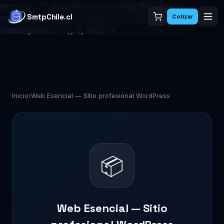
nombre . ''" :description="strip_tags($producto-
SmtpChile
.
cl
>descripcion_corta ?: substr(strip_tags($producto-
Cotizar
>descripcion ?? ''), 0, 160))">
Inicio
›
Web Esencial — Sitio profesional WordPress
📦
Web Esencial — Sitio