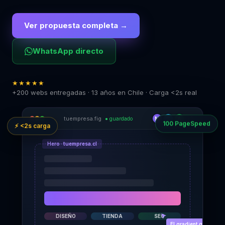
Ver propuesta completa →
WhatsApp directo
★★★★★
+200 webs entregadas · 13 años en Chile · Carga <2s real
tuempresa.fig
M
C
A
+2
● guardado
100 PageSpeed
⚡ <2s carga
Hero · tuempresa.cl
DISEÑO
TIENDA
SEO