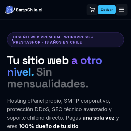
SmtpChile
.
cl
Cotizar
DISEÑO WEB PREMIUM · WORDPRESS +
PRESTASHOP · 13 AÑOS EN CHILE
Tu sitio web
a otro
nivel.
Sin
mensualidades.
Hosting cPanel propio, SMTP corporativo,
protección DDoS, SEO técnico avanzado y
soporte chileno directo. Pagas
una sola vez
y
eres
100% dueño de tu sitio
.