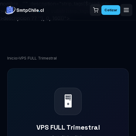
nombre . ''" :description="strip_tags($producto-
SmtpChile
.
cl
>descripcion_corta ?: substr(strip_tags($producto-
Cotizar
>descripcion ?? ''), 0, 160))">
Inicio
›
VPS FULL Trimestral
🖥
VPS FULL Trimestral