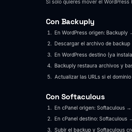
Si solo quieres mover el WordPress 
Con Backuply
En WordPress origen: Backuply 
Descargar el archivo de backup
En WordPress destino (ya instal
Backuply restaura archivos y b
Actualizar las URLs si el domin
Con Softaculous
En cPanel origen: Softaculous → 
En cPanel destino: Softaculous
Subir el backup y Softaculous c