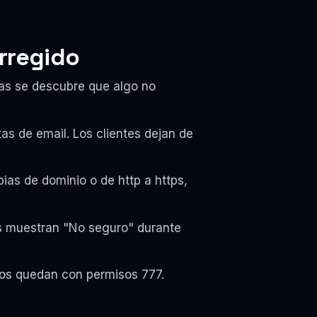
rregido
ras se descubre que algo no
tas de email. Los clientes dejan de
as de dominio o de http a https,
es muestran "No seguro" durante
os quedan con permisos 777.