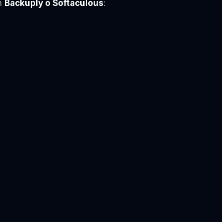
on
Backuply o Softaculous
: