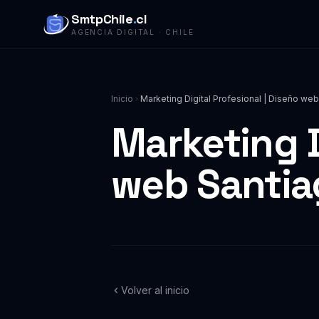
SmtpChile
.
cl
AGENCIA DIGITAL · CHILE
Inicio
Marketing Digital Profesional | Diseño web
Marketing D
web Santia
Volver al inicio