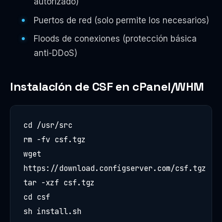
autorizado)
Puertos de red (solo permite los necesarios)
Floods de conexiones (protección básica
anti-DDoS)
Instalación de CSF en cPanel/WHM
cd /usr/src

rm -fv csf.tgz

wget 
https://download.configserver.com/csf.tgz

tar -xzf csf.tgz

cd csf

sh install.sh