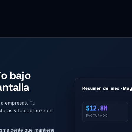
o bajo
antalla
Resumen del mes · Ma
 a empresas. Tu
$12.8M
acturas y tu cobranza en
FACTURADO
isma gente que mantiene