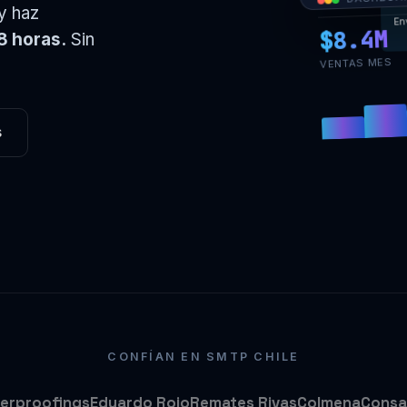
y haz
En
$8.4M
8 horas.
Sin
VENTAS MES
s
CONFÍAN EN SMTP CHILE
erproofings
Eduardo Rojo
Remates Rivas
Colmena
Consa