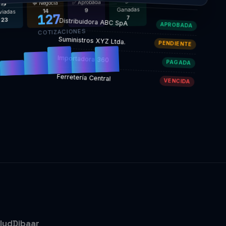
🎉
✅ Aprobada
💬 Negocia
📥
Ganadas
9
14
viadas
127
7
Distribuidora ABC SpA
23
APROBADA
COTIZACIONES
Suministros XYZ Ltda.
PENDIENTE
Importadora 360
PAGADA
Ferretería Central
VENCIDA
lud
Dibaar