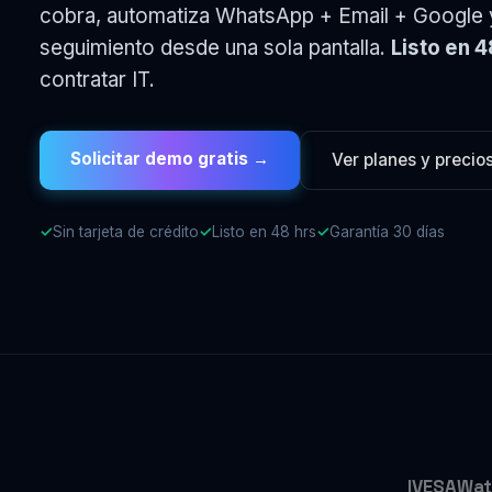
cobra, automatiza WhatsApp + Email + Google 
seguimiento desde una sola pantalla.
Listo en 4
contratar IT.
Solicitar demo gratis →
Ver planes y precio
✓
Sin tarjeta de crédito
✓
Listo en 48 hrs
✓
Garantía 30 días
IVESA
Wat