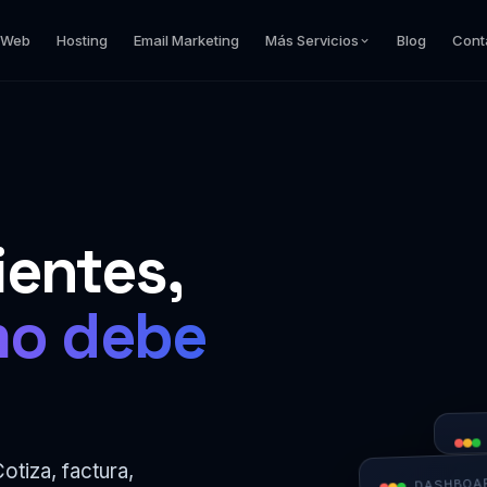
 Web
Hosting
Email Marketing
Más Servicios
Blog
Cont
ientes,
mo debe
otiza, factura,
DASHBOAR