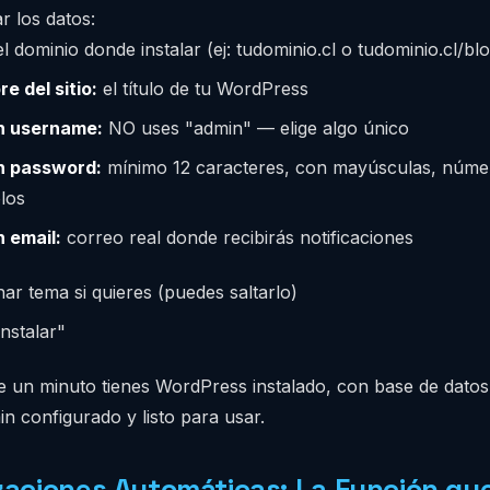
r los datos:
l dominio donde instalar (ej: tudominio.cl o tudominio.cl/bl
e del sitio:
el título de tu WordPress
n username:
NO uses "admin" — elige algo único
n password:
mínimo 12 caracteres, con mayúsculas, núme
los
 email:
correo real donde recibirás notificaciones
ar tema si quieres (puedes saltarlo)
Instalar"
 un minuto tienes WordPress instalado, con base de datos
n configurado y listo para usar.
zaciones Automáticas: La Función qu