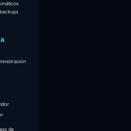
omáticos
 backups
ra
ministración
vidor
or
ess de