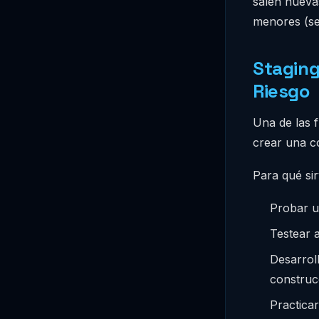
salen nueva
menores (se
Staging
Riesgo
Una de las 
crear una c
Para qué sir
Probar un
Testear 
Desarroll
construc
Practica