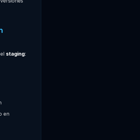
 versiones
n
 el
staging
:
n
io en