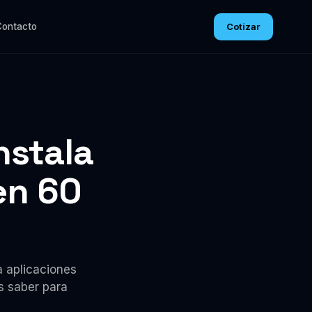
Cotizar
Contacto
nstala
en 60
a aplicaciones
s saber para