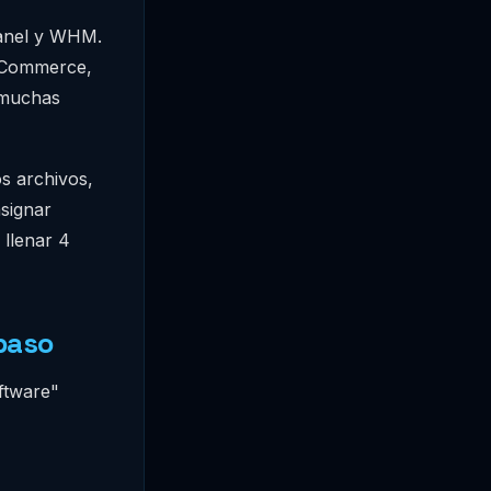
Panel y WHM.
ooCommerce,
 muchas
s archivos,
asignar
 llenar 4
paso
ftware"