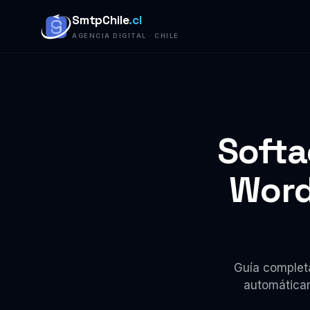
SmtpChile
.cl
AGENCIA DIGITAL · CHILE
Softa
Word
Guía completa
automáticam