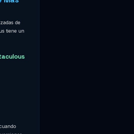
izadas de
us tiene un
taculous
 cuando