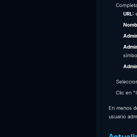
Completa
URL:
e
Nombr
Admi
Admi
símbo
Admin
Seleccion
Clic en "
En menos de
usuario admi
Actuali