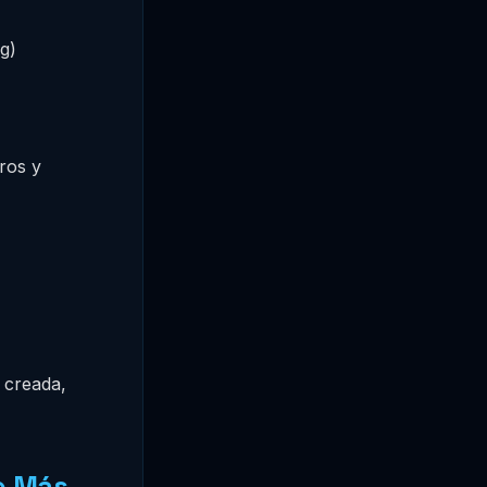
og)
ros y
 creada,
e Más