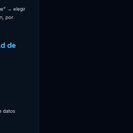
ge" → elegir
n, por
ad de
e datos