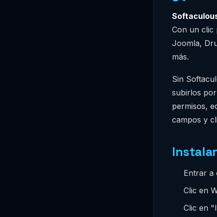
Softaculou
Con un clic
Joomla, Dru
más.
Sin Softacu
subirlos por
permisos, ed
campos y cli
Instala
Entrar a
Clic en W
Clic en "