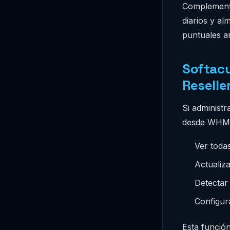
Complement
diarios y a
puntuales a
Softacu
Reselle
Si administ
desde WHM 
Ver todas
Actualiz
Detectar 
Configura
Esta funció