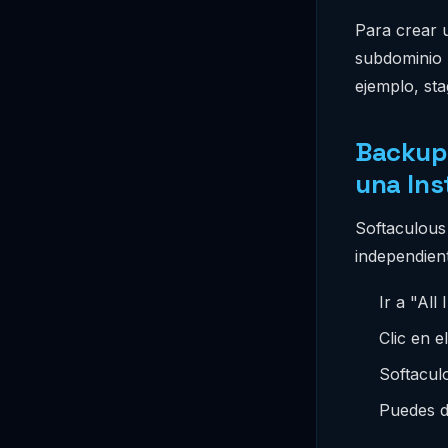
Para crear u
subdominio →
ejemplo, sta
Backups
una Ins
Softaculous
independient
Ir a "All 
Clic en 
Softacul
Puedes d