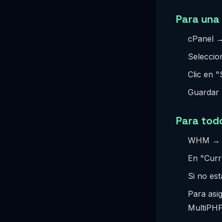
Para una
cPanel →
Seleccio
Clic en "
Guardar
Para tod
WHM → S
En "Curre
Si no es
Para asi
MultiPHP