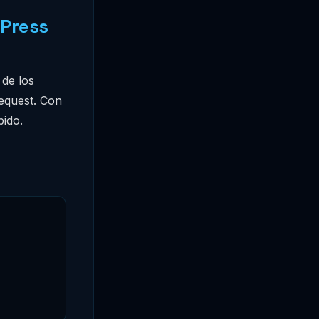
dPress
de los
request. Con
ido.