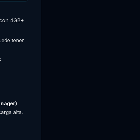
 con 4GB+
ede tener
P
anager)
arga alta.