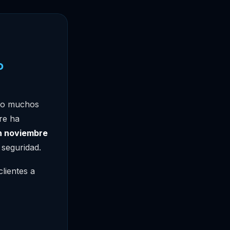
o
ero muchos
re ha
en noviembre
 seguridad.
lientes a