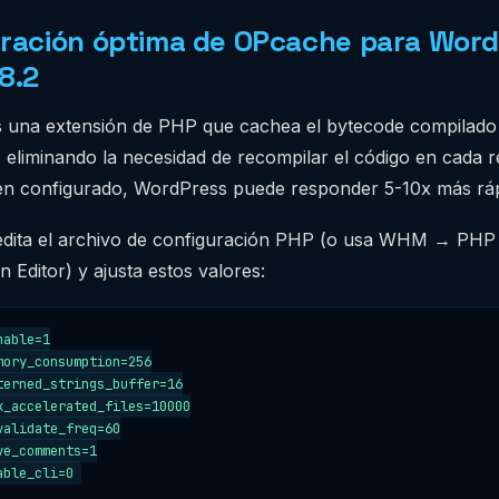
ración óptima de OPcache para Wor
8.2
 una extensión de PHP que cachea el bytecode compilado 
, eliminando la necesidad de recompilar el código en cada 
n configurado, WordPress puede responder 5-10x más ráp
edita el archivo de configuración PHP (o usa WHM → PHP
n Editor) y ajusta estos valores:
able=1

mory_consumption=256

terned_strings_buffer=16

x_accelerated_files=10000

validate_freq=60

e_comments=1

able_cli=0