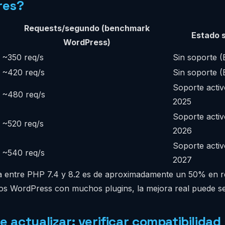
res?
Requests/segundo (benchmark
Estado 
WordPress)
~350 req/s
Sin soporte 
~420 req/s
Sin soporte 
Soporte activ
~480 req/s
2025
Soporte activ
~520 req/s
2026
Soporte activ
~540 req/s
2027
ia entre PHP 7.4 y 8.2 es de aproximadamente un 50% en r
tios WordPress con muchos plugins, la mejora real puede s
e actualizar: verificar compatibilidad