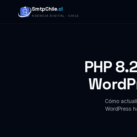
SmtpChile
.cl
AGENCIA DIGITAL · CHILE
PHP 8.2
WordPr
Cómo actuali
WordPress ha