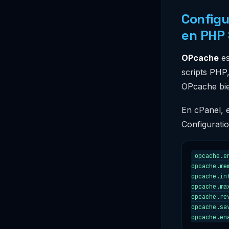
Configu
en PHP 
OPcache
es
scripts PHP
OPcache bie
En cPanel, 
Configuratio
opcache.en
opcache.me
opcache.in
opcache.ma
opcache.re
opcache.sav
opcache.en