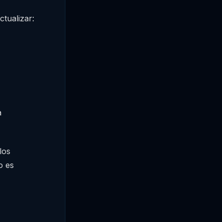
tualizar:
a
los
o es