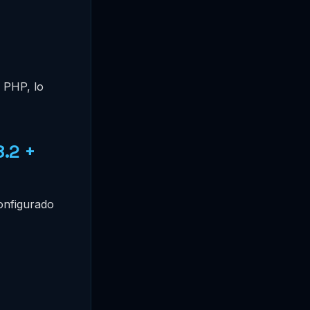
 PHP, lo
8.2 +
onfigurado