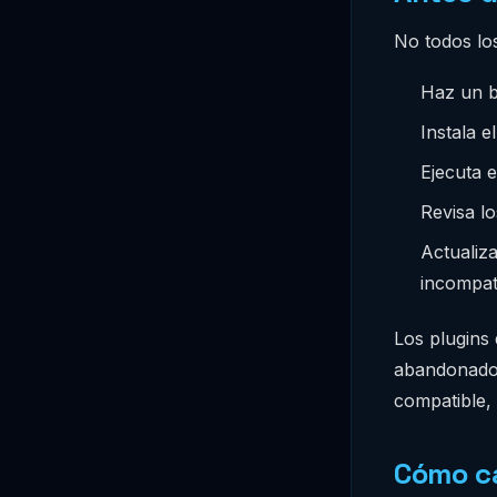
No todos lo
Haz un b
Instala e
Ejecuta 
Revisa l
Actualiza
incompati
Los plugins
abandonados 
compatible, 
Cómo ca