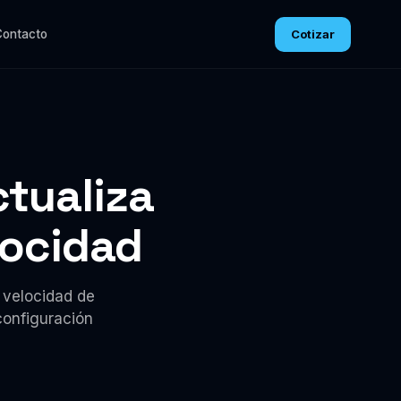
Cotizar
Contacto
ctualiza
locidad
 velocidad de
configuración