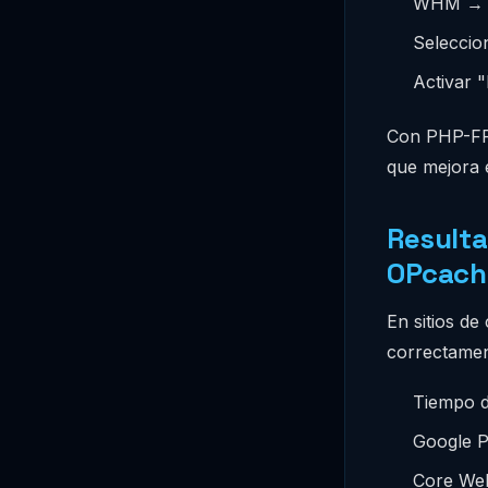
WHM → M
Seleccio
Activar
Con PHP-FPM
que mejora e
Resulta
OPcach
En sitios d
correctamen
Tiempo d
Google P
Core Web