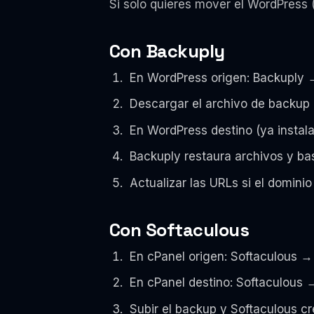
Si solo quieres mover el WordPress 
Con Backuply
En WordPress origen: Backuply 
Descargar el archivo de backup
En WordPress destino (ya instal
Backuply restaura archivos y b
Actualizar las URLs si el domin
Con Softaculous
En cPanel origen: Softaculous → 
En cPanel destino: Softaculous
Subir el backup y Softaculous c