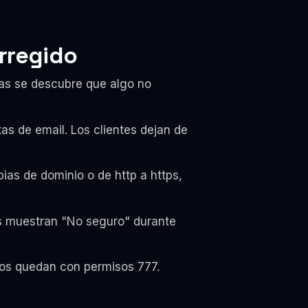
rregido
ras se descubre que algo no
tas de email. Los clientes dejan de
as de dominio o de http a https,
es muestran "No seguro" durante
os quedan con permisos 777.