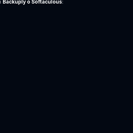
on
Backuply o Softaculous
: