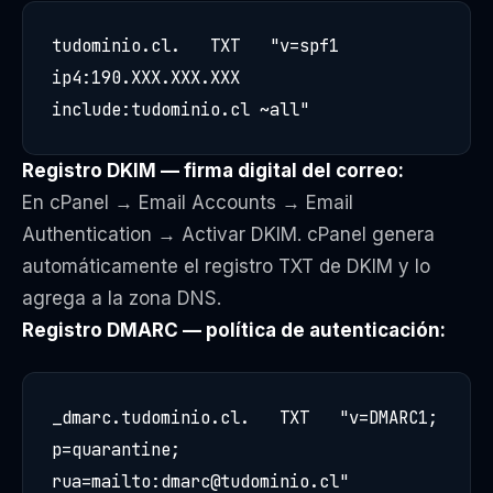
tudominio.cl.   TXT   "v=spf1 
ip4:190.XXX.XXX.XXX 
include:tudominio.cl ~all"
Registro DKIM — firma digital del correo:
En cPanel → Email Accounts → Email
Authentication → Activar DKIM. cPanel genera
automáticamente el registro TXT de DKIM y lo
agrega a la zona DNS.
Registro DMARC — política de autenticación:
_dmarc.tudominio.cl.   TXT   "v=DMARC1; 
p=quarantine; 
rua=mailto:dmarc@tudominio.cl"