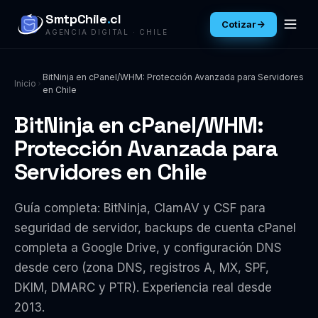
SmtpChile
.
cl
Cotizar
AGENCIA DIGITAL · CHILE
BitNinja en cPanel/WHM: Protección Avanzada para Servidores
Inicio
en Chile
BitNinja en cPanel/WHM:
Protección Avanzada para
Servidores en Chile
Guía completa: BitNinja, ClamAV y CSF para
seguridad de servidor, backups de cuenta cPanel
completa a Google Drive, y configuración DNS
desde cero (zona DNS, registros A, MX, SPF,
DKIM, DMARC y PTR). Experiencia real desde
2013.