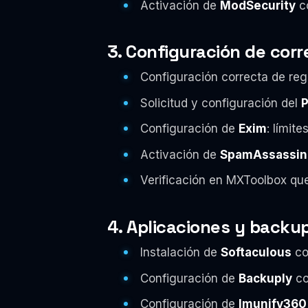
Activación de
ModSecurity
co
3. Configuración de cor
Configuración correcta de reg
Solicitud y configuración del
P
Configuración de
Exim
: límit
Activación de
SpamAssassin
Verificación en MXToolbox qu
4. Aplicaciones y backu
Instalación de
Softaculous
co
Configuración de
Backuply
co
Configuración de
Imunify360