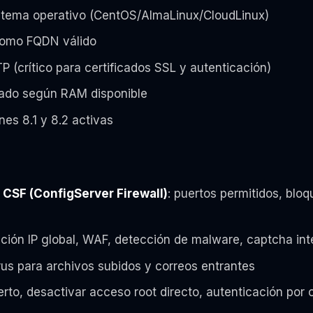
istema operativo (CentOS/AlmaLinux/CloudLinux)
como FQDN válido
 (crítico para certificados SSL y autenticación)
ado según RAM disponible
ones 8.1 y 8.2 activas
e
CSF (ConfigServer Firewall)
: puertos permitidos, bloq
ación IP global, WAF, detección de malware, captcha int
irus para archivos subidos y correos entrantes
to, desactivar acceso root directo, autenticación por 