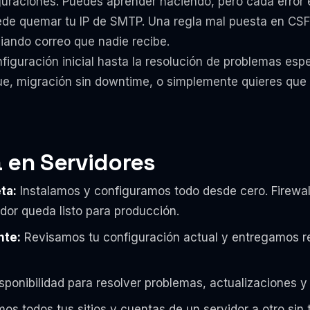
raciones. Puedes aprender haciendo, pero cada error e
de quemar tu IP de SMTP. Una regla mal puesta en CSF p
iando correo que nadie recibe.
figuración inicial hasta la resolución de problemas esp
ue, migración sin downtime, o simplemente quieres que 
 en Servidores
ta:
Instalamos y configuramos todo desde cero. Firewall
idor queda listo para producción.
nte:
Revisamos tu configuración actual y entregamos r
sponibilidad para resolver problemas, actualizaciones y
s todos tus sitios y cuentas de un servidor a otro sin 