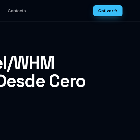
g
Contacto
Cotizar
nel/WHM
 Desde Cero
n